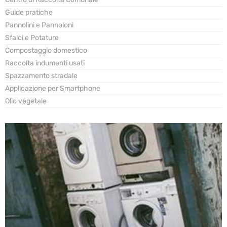
Guide pratiche
Pannolini e Pannoloni
Sfalci e Potature
Compostaggio domestico
Raccolta indumenti usati
Spazzamento stradale
Applicazione per Smartphone
Olio vegetale