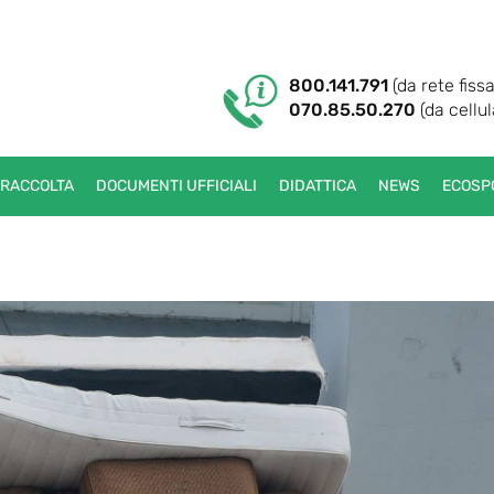
800.141.791
(da rete fissa
070.85.50.270
(da cellul
 RACCOLTA
DOCUMENTI UFFICIALI
DIDATTICA
NEWS
ECOSP