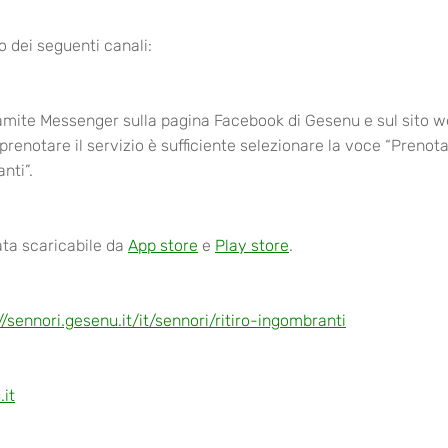
o dei seguenti canali:
amite Messenger sulla pagina Facebook di Gesenu e sul sito 
 prenotare il servizio è sufficiente selezionare la voce “Prenot
nti”.
ata scaricabile da
App store
e
Play store
.
//sennori.gesenu.it/it/sennori/ritiro-ingombranti
.it