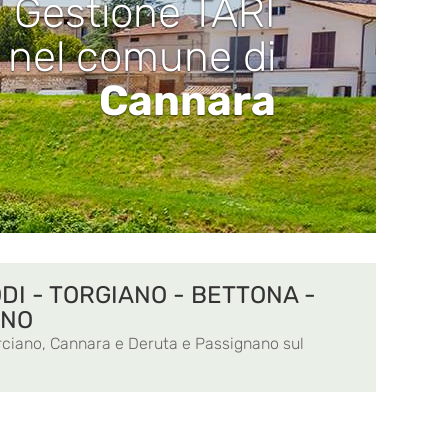
Gestione TARI
nel comune di
Cannara
DI - TORGIANO - BETTONA -
ENO
Corciano, Cannara e Deruta e Passignano sul