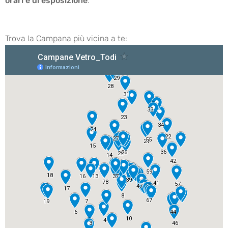
orari e di esposizione
.
Trova la Campana più vicina a te: