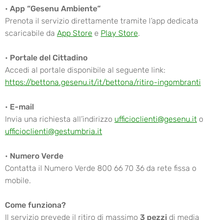
•
App “Gesenu Ambiente”
Prenota il servizio direttamente tramite l’app dedicata
scaricabile da
App Store
e
Play Store
.
•
Portale del Cittadino
Accedi al portale disponibile al seguente link:
https://bettona.gesenu.it/it/bettona/ritiro-ingombranti
•
E-mail
Invia una richiesta all’indirizzo
ufficioclienti@gesenu.it
o
ufficioclienti@gestumbria.it
•
Numero Verde
Contatta il Numero Verde 800 66 70 36 da rete fissa o
mobile.
Come funziona?
Il servizio prevede il ritiro di massimo
3 pezzi
di media