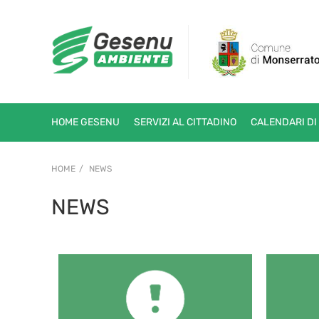
HOME GESENU
SERVIZI AL CITTADINO
CALENDARI DI
HOME
NEWS
NEWS