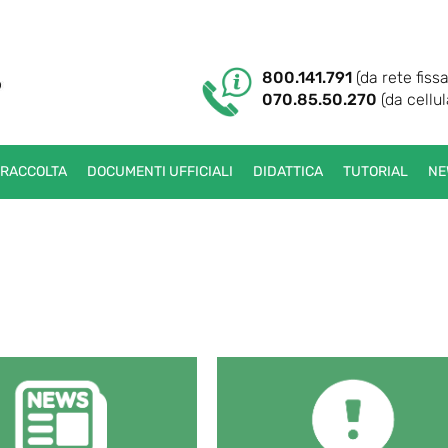
800.141.791
(da rete fissa
070.85.50.270
(da cellul
 RACCOLTA
DOCUMENTI UFFICIALI
DIDATTICA
TUTORIAL
NE