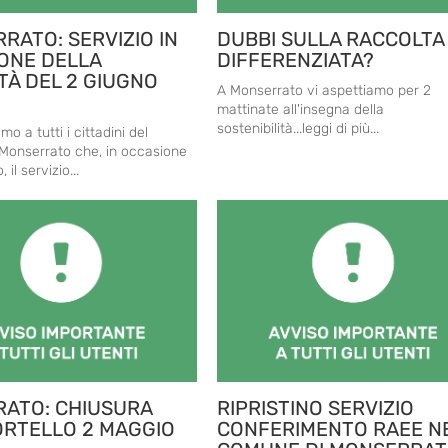
RATO: SERVIZIO IN
DUBBI SULLA RACCOLTA
ONE DELLA
DIFFERENZIATA?
TÀ DEL 2 GIUGNO
A Monserrato vi aspettiamo per 2
mattinate all'insegna della
sostenibilità...leggi di più...
 a tutti i cittadini del
Monserrato che, in occasione
 il servizio...
ATO: CHIUSURA
RIPRISTINO SERVIZIO
RTELLO 2 MAGGIO
CONFERIMENTO RAEE N