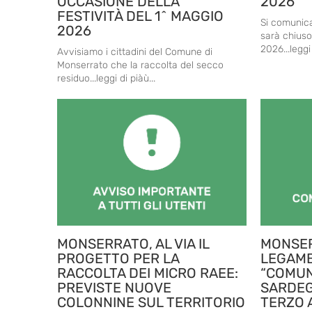
OCCASIONE DELLA
2026
FESTIVITÀ DEL 1^ MAGGIO
Si comunica
2026
sarà chiuso
2026...leggi 
Avvisiamo i cittadini del Comune di
Monserrato che la raccolta del secco
residuo...leggi di piàù...
MONSERRATO, AL VIA IL
MONSER
PROGETTO PER LA
LEGAMB
RACCOLTA DEI MICRO RAEE:
“COMUN
PREVISTE NUOVE
SARDEG
COLONNINE SUL TERRITORIO
TERZO 