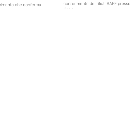
conferimento dei rifiuti RAEE presso
cimento che conferma
l’isola...
del servizio di raccolta
a
CA DELLE MODALITÀ
CHIUSURA ECOCENTRO
OLTA DEI TESSILI
MOBILE NEL COMUNE DI
MUNE DI
MONSERRATO
RRATO
Comunichiamo a tutti i cittadini del
comune di Monserrato che, in rifer
a martedì 13 gennaio 2026,
all'ordinanza sindacale n. 3...
ive nuove modalità di
 dei tessili e degli...