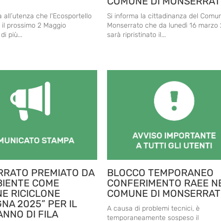
COMUNE DI MONSERRA
 all’utenza che l'Ecosportello
Si informa la cittadinanza del Comu
 il prossimo 2 Maggio
Monserrato che da lunedì 16 marzo
di più...
sarà ripristinato il...
RATO PREMIATO DA
BLOCCO TEMPORANEO
IENTE COME
CONFERIMENTO RAEE N
E RICICLONE
COMUNE DI MONSERRA
NA 2025” PER IL
A causa di problemi tecnici, è
ANNO DI FILA
temporaneamente sospeso il