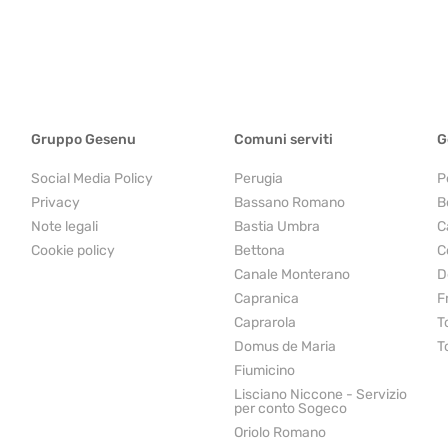
Gruppo Gesenu
Comuni serviti
G
Social Media Policy
Perugia
P
Privacy
Bassano Romano
B
Note legali
Bastia Umbra
C
Cookie policy
Bettona
C
Canale Monterano
D
Capranica
F
Caprarola
T
Domus de Maria
T
Fiumicino
Lisciano Niccone - Servizio
per conto Sogeco
Oriolo Romano