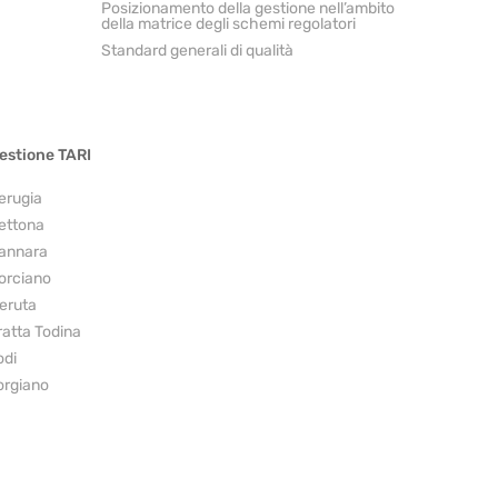
Posizionamento della gestione nell’ambito
della matrice degli schemi regolatori
Standard generali di qualità
estione TARI
erugia
ettona
annara
orciano
eruta
ratta Todina
odi
orgiano